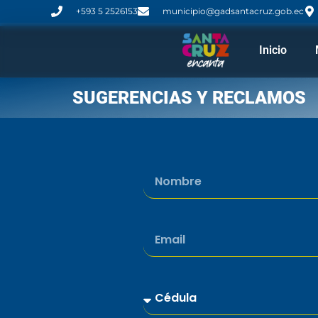
+593 5 2526153
municipio@gadsantacruz.gob.ec
Inicio
SUGERENCIAS Y RECLAMOS