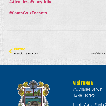
#AlcaldesaFannyUribe
#SantaCruzEncanta
PREVIO
Atención Santa Cruz
VISÍTANOS
Av. Charles Darwin
12 de Febrero
Puerto Ayora, Santa 