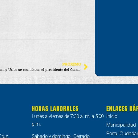
PRÓXIMO
alcaldesa Fanny Uribe se reunió con el presidente del Consejo de Gobierno de Galápago
HORAS LABORALES
ENLACES RÁ
Lunes a viernes de 7:30 a. m. a 5:00
Inicio
p.m.
Municipalidad
Portal Ciudada
Cruz
Sábado y domingo : Cerrado