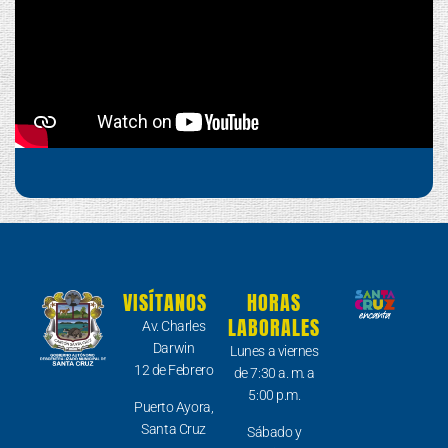
VISÍTANOS
HORAS
LABORALES
Av. Charles
Darwin
Lunes a viernes
12 de Febrero
de 7:30 a. m. a
5:00 p.m.
Puerto Ayora,
Santa Cruz
Sábado y