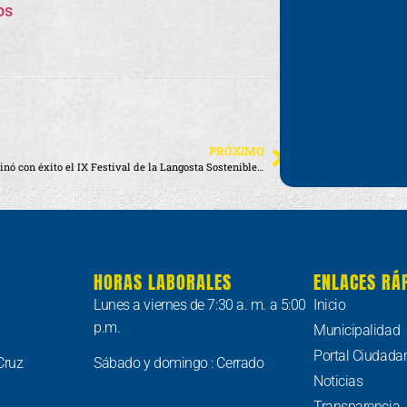
os
PRÓXIMO
Así culminó con éxito el IX Festival de la Langosta Sostenible Galápagos 2024
HORAS LABORALES
ENLACES RÁ
Lunes a viernes de 7:30 a. m. a 5:00
Inicio
p.m.
Municipalidad
Portal Ciudada
Cruz
Sábado y domingo : Cerrado
Noticias
Transparencia