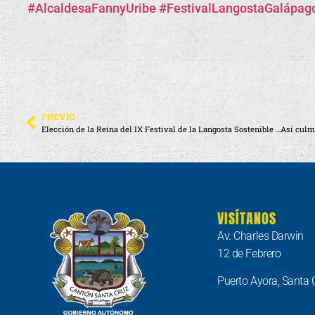
#AlcaldesaFannyUribe
#FestivalLangostaGalápag
PREVIO
Elección de la Reina del IX Festival de la Langosta Sostenible 2024
VISÍTANOS
Av. Charles Darwin
12 de Febrero
Puerto Ayora, Santa 