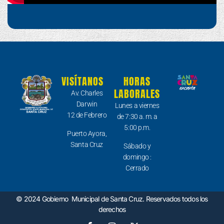
VISÍTANOS
HORAS
LABORALES
Av. Charles
Darwin
Lunes a viernes
12 de Febrero
de 7:30 a. m. a
5:00 p.m.
Puerto Ayora,
Santa Cruz
Sábado y
domingo :
Cerrado
© 2024 Gobierno Municipal de Santa Cruz. Reservados todos los
derechos