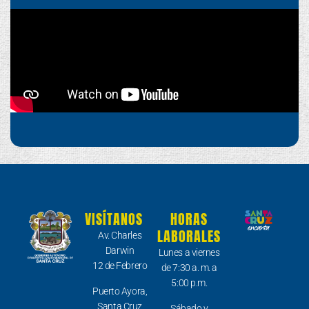
VISÍTANOS
HORAS
LABORALES
Av. Charles
Darwin
Lunes a viernes
12 de Febrero
de 7:30 a. m. a
5:00 p.m.
Puerto Ayora,
Santa Cruz
Sábado y