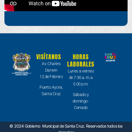
VISÍTANOS
HORAS
LABORALES
Av. Charles
Darwin
Lunes a viernes
12 de Febrero
de 7:30 a. m. a
5:00 p.m.
Puerto Ayora,
Santa Cruz
Sábado y
domingo :
Cerrado
© 2024 Gobierno Municipal de Santa Cruz. Reservados todos los