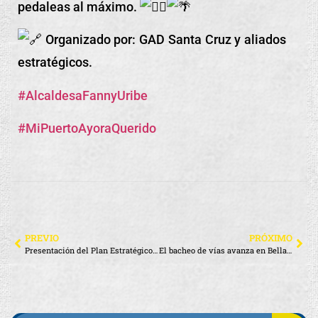
pedaleas al máximo.
Organizado por: GAD Santa Cruz y aliados
estratégicos.
#AlcaldesaFannyUribe
#MiPuertoAyoraQuerido
PREVIO
PRÓXIMO
Presentación del Plan Estratégico de Economía Azul de Galápagos 2025-2040
El bacheo de vías avanza en Bellavista