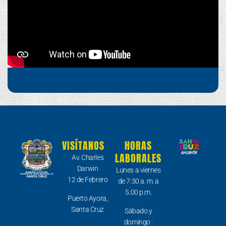
VISÍTANOS
HORAS
LABORALES
Av. Charles
Darwin
Lunes a viernes
12 de Febrero
de 7:30 a. m. a
5:00 p.m.
Puerto Ayora,
Santa Cruz
Sábado y
domingo :