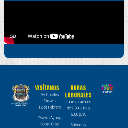
VISÍTANOS
HORAS
LABORALES
Av. Charles
Darwin
Lunes a viernes
12 de Febrero
de 7:30 a. m. a
5:00 p.m.
Puerto Ayora,
Santa Cruz
Sábado y