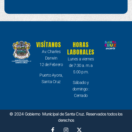
VISÍTANOS
HORAS
LABORALES
Av. Charles
Darwin
Lunes a viernes
12 de Febrero
de 7:30 a. m. a
5:00 p.m.
Puerto Ayora,
Santa Cruz
Sábado y
domingo :
Cerrado
© 2024 Gobierno Municipal de Santa Cruz. Reservados todos los
derechos