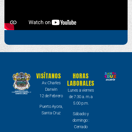
VISÍTANOS
HORAS
LABORALES
Av. Charles
Darwin
Lunes a viernes
12 de Febrero
de 7:30 a. m. a
5:00 p.m.
Puerto Ayora,
Santa Cruz
Sábado y
domingo :
Cerrado