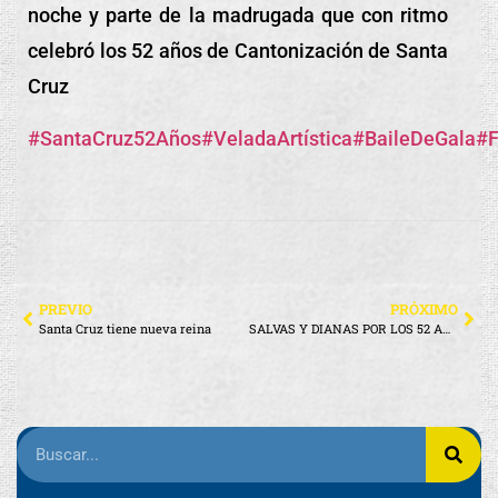
noche y parte de la madrugada que con ritmo
celebró los 52 años de Cantonización de Santa
Cruz
#SantaCruz52Años
#VeladaArtística
#BaileDeGala
#F
PREVIO
PRÓXIMO
Santa Cruz tiene nueva reina
SALVAS Y DIANAS POR LOS 52 AÑOS DE SANTA CRUZ