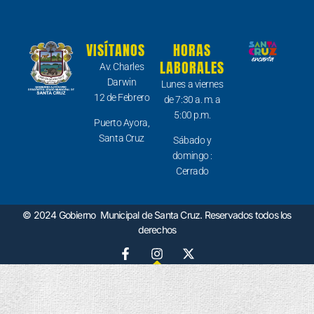
VISÍTANOS
HORAS
LABORALES
Av. Charles
Darwin
Lunes a viernes
12 de Febrero
de 7:30 a. m. a
5:00 p.m.
Puerto Ayora,
Santa Cruz
Sábado y
domingo :
Cerrado
© 2024 Gobierno Municipal de Santa Cruz. Reservados todos los
derechos