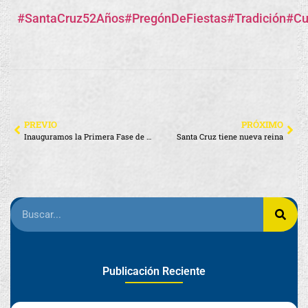
#SantaCruz52Años
#PregónDeFiestas
#Tradición
#Cu
PREVIO
PRÓXIMO
Inauguramos la Primera Fase de la Regeneración Urbana de la Calle Charles Binford
Santa Cruz tiene nueva reina
Publicación Reciente