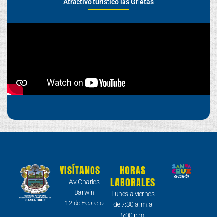
Atractivo turístico las Grietas
VISÍTANOS
HORAS
LABORALES
Av. Charles
Darwin
Lunes a viernes
12 de Febrero
de 7:30 a. m. a
5:00 p.m.