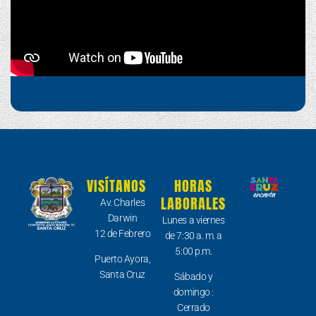
VISÍTANOS
HORAS
LABORALES
Av. Charles
Darwin
Lunes a viernes
12 de Febrero
de 7:30 a. m. a
5:00 p.m.
Puerto Ayora,
Santa Cruz
Sábado y
domingo :
Cerrado