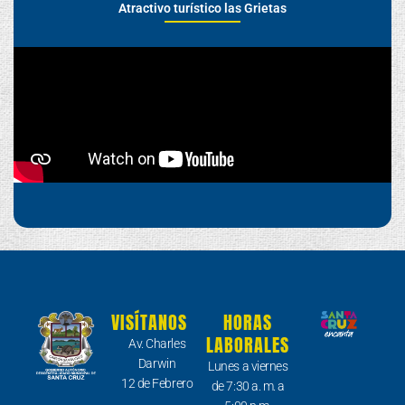
Atractivo turístico las Grietas
VISÍTANOS
HORAS
LABORALES
Av. Charles
Darwin
Lunes a viernes
12 de Febrero
de 7:30 a. m. a