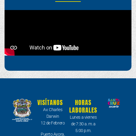
VISÍTANOS
HORAS
LABORALES
Av. Charles
Darwin
Lunes a viernes
12 de Febrero
de 7:30 a. m. a
5:00 p.m.
Puerto Ayora,