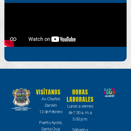
VISÍTANOS
HORAS
LABORALES
Av. Charles
Darwin
Lunes a viernes
12 de Febrero
de 7:30 a. m. a
5:00 p.m.
Puerto Ayora,
Santa Cruz
Sábado y