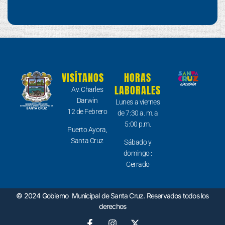
VISÍTANOS
HORAS
LABORALES
Av. Charles
Darwin
Lunes a viernes
12 de Febrero
de 7:30 a. m. a
5:00 p.m.
Puerto Ayora,
Santa Cruz
Sábado y
domingo :
Cerrado
© 2024 Gobierno Municipal de Santa Cruz. Reservados todos los
derechos