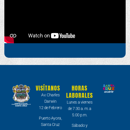
VISÍTANOS
HORAS
LABORALES
Av. Charles
Darwin
Lunes a viernes
12 de Febrero
de 7:30 a. m. a
5:00 p.m.
Puerto Ayora,
Santa Cruz
Sábado y