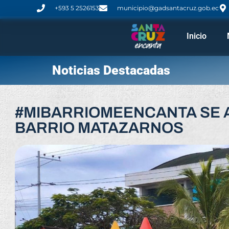
+593 5 2526153
municipio@gadsantacruz.gob.ec
Inicio
Noticias Destacadas
#MIBARRIOMEENCANTA SE A
BARRIO MATAZARNOS