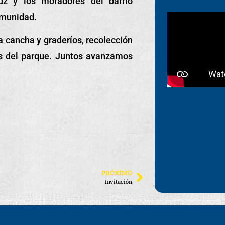
uz y los moradores del barrio
omunidad.
la cancha y graderíos, recolección
as del parque. Juntos avanzamos
PRÓXIMO
Invitación