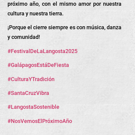
próximo año, con el mismo amor por nuestra
cultura y nuestra tierra.
¡Porque el cierre siempre es con música, danza
y comunidad!
#FestivalDeLaLangosta2025
#GalápagosEstáDeFiesta
#CulturaYTradición
#SantaCruzVibra
#LangostaSostenible
#NosVemosElPróximoAño