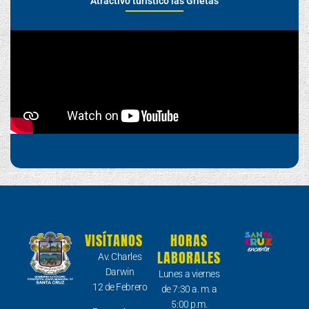
Atractivo turístico las Grietas
VISÍTANOS
HORAS
LABORALES
Av. Charles
Darwin
Lunes a viernes
12 de Febrero
de 7:30 a. m. a
5:00 p.m.