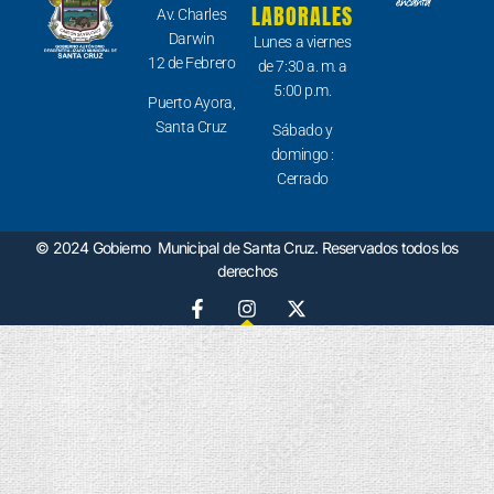
LABORALES
Av. Charles
Darwin
Lunes a viernes
12 de Febrero
de 7:30 a. m. a
5:00 p.m.
Puerto Ayora,
Santa Cruz
Sábado y
domingo :
Cerrado
© 2024 Gobierno Municipal de Santa Cruz. Reservados todos los
derechos