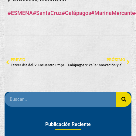
#ESMENA
#SantaCruz
#Galápagos
#MarinaMercante
PREVIO
PRÓXIMO
Tercer día del V Encuentro Empresarial Galápagos–Santa Cruz 2025
Galápagos vive la innovación y el espíritu emprendedor
Publicación Reciente