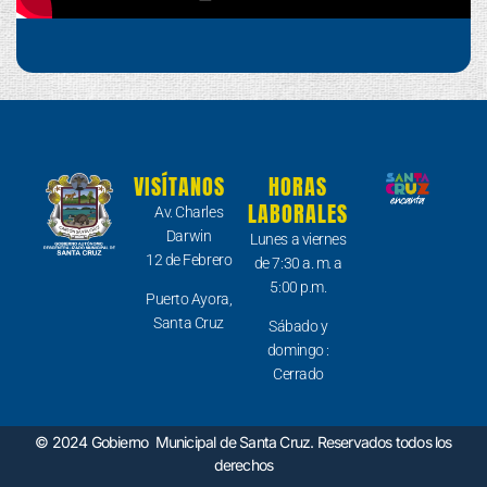
VISÍTANOS
HORAS
LABORALES
Av. Charles
Darwin
Lunes a viernes
12 de Febrero
de 7:30 a. m. a
5:00 p.m.
Puerto Ayora,
Santa Cruz
Sábado y
domingo :
Cerrado
© 2024 Gobierno Municipal de Santa Cruz. Reservados todos los
derechos