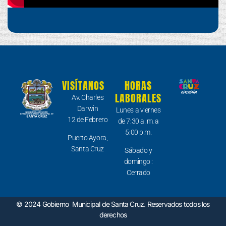
VISÍTANOS
HORAS
LABORALES
Av. Charles
Darwin
Lunes a viernes
12 de Febrero
de 7:30 a. m. a
5:00 p.m.
Puerto Ayora,
Santa Cruz
Sábado y
domingo :
Cerrado
© 2024 Gobierno Municipal de Santa Cruz. Reservados todos los
derechos