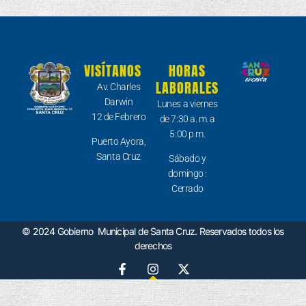
VISÍTANOS
HORAS
LABORALES
Av. Charles
Darwin
Lunes a viernes
12 de Febrero
de 7:30 a. m. a
5:00 p.m.
Puerto Ayora,
Santa Cruz
Sábado y
domingo :
Cerrado
© 2024 Gobierno Municipal de Santa Cruz. Reservados todos los
derechos