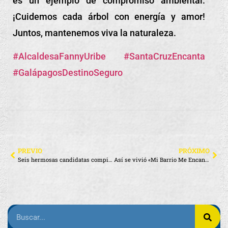
es un ejemplo de compromiso ambiental.
¡Cuidemos cada árbol con energía y amor!
Juntos, mantenemos viva la naturaleza.
#AlcaldesaFannyUribe
#SantaCruzEncanta
#GalápagosDestinoSeguro
PREVIO
PRÓXIMO
Seis hermosas candidatas compiten por la corona del IX Festival de la Langosta Sostenible Galápagos 2024
Así se vivió «Mi Barrio Me Encanta» en El Mirador