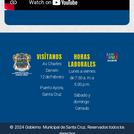
VISÍTANOS
HORAS
LABORALES
Av. Charles
Darwin
Lunes a viernes
12 de Febrero
de 7:30 a. m. a
5:00 p.m.
Puerto Ayora,
Santa Cruz
Sábado y
domingo :
Cerrado
© 2024 Gobierno Municipal de Santa Cruz. Reservados todos los
derechos