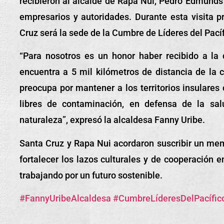
recibieron al alcalde de Rapa Nui, Pedro Edmunds
empresarios y autoridades. Durante esta visita p
Cruz será la sede de la Cumbre de Líderes del Pac
“Para nosotros es un honor haber recibido a la
encuentra a 5 mil kilómetros de distancia de la 
preocupa por mantener a los territorios insulares
libres de contaminación, en defensa de la sa
naturaleza”, expresó la alcaldesa Fanny Uribe.
Santa Cruz y Rapa Nui acordaron suscribir un m
fortalecer los lazos culturales y de cooperación 
trabajando por un futuro sostenible.
#FannyUribeAlcaldesa
#CumbreLíderesDelPacífic