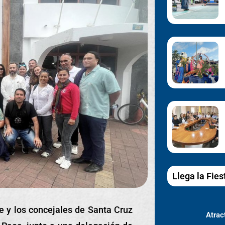
Llega la Fies
be y los concejales de Santa Cruz
Atract