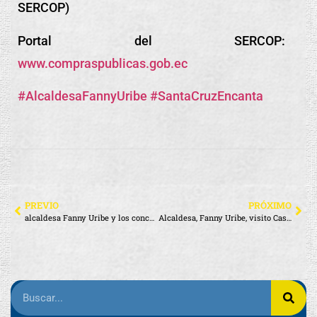
SERCOP)
Portal del SERCOP:
www.compraspublicas.gob.ec
#AlcaldesaFannyUribe
#SantaCruzEncanta
PREVIO
PRÓXIMO
alcaldesa Fanny Uribe y los concejales de Santa Cruz recibieron al alcalde de Rapa Nui, Pedro Edmunds Paoa
Alcaldesa, Fanny Uribe, visito Casa Abierta de la Unidad Educativa Fiscomisional San Francisco de Asís