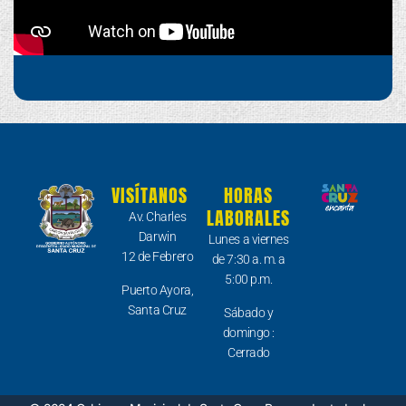
VISÍTANOS
HORAS
LABORALES
Av. Charles
Darwin
Lunes a viernes
12 de Febrero
de 7:30 a. m. a
5:00 p.m.
Puerto Ayora,
Santa Cruz
Sábado y
domingo :
Cerrado