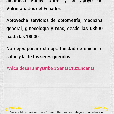
alcaldesa Fanny Uribe y el apoyo de
Voluntariados del Ecuador.
Aprovecha servicios de optometría, medicina
general, ginecología y más, desde las 08h00
hasta las 18h00.
No dejes pasar esta oportunidad de cuidar tu
salud y la de tus seres queridos.
#AlcaldesaFannyUribe
#SantaCruzEncanta
PREVIO
PRÓXIMO
Tercera Muestra Científica Tomasina
Reunión estratégica con PetroEcuador para impulsar proyectos sociales en Santa Cruz