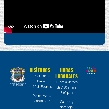
VISÍTANOS
HORAS
LABORALES
Av. Charles
Darwin
Lunes a viernes
12 de Febrero
de 7:30 a. m. a
5:00 p.m.
Puerto Ayora,
Santa Cruz
Sábado y
domingo :