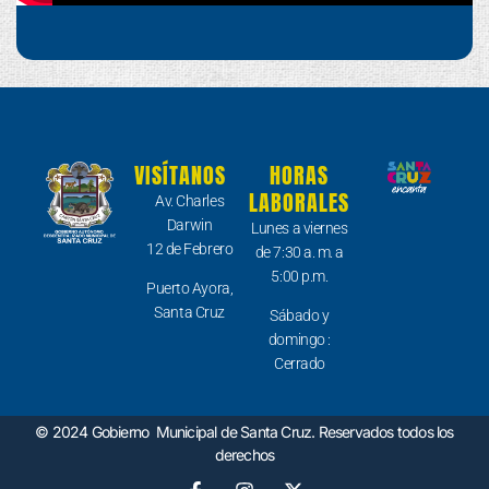
VISÍTANOS
HORAS
LABORALES
Av. Charles
Darwin
Lunes a viernes
12 de Febrero
de 7:30 a. m. a
5:00 p.m.
Puerto Ayora,
Santa Cruz
Sábado y
domingo :
Cerrado
© 2024 Gobierno Municipal de Santa Cruz. Reservados todos los
derechos