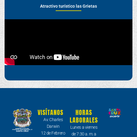
Atractivo turístico las Grietas
VISÍTANOS
HORAS
LABORALES
Av. Charles
Darwin
Lunes a viernes
12 de Febrero
de 7:30 a. m. a