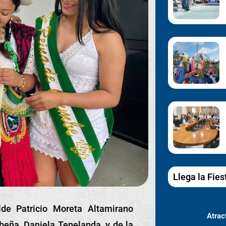
Llega la Fies
lde Patricio Moreta Altamirano
Atract
mbeña, Daniela Tenelanda, y de la